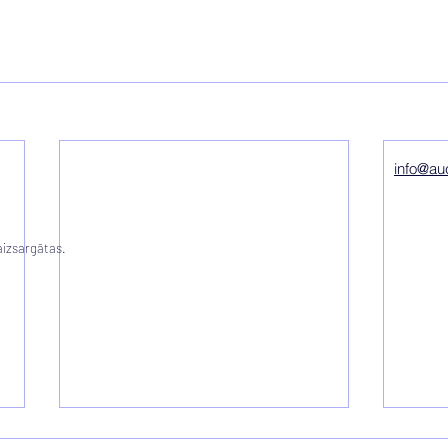
info@auc
aizsargātas.