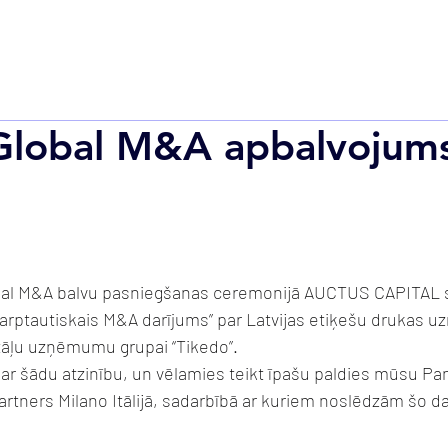
Sākums
Par mums
Pakalpojumi
Darījumi
Karje
Global M&A apbalvojum
bal M&A balvu pasniegšanas ceremonijā AUCTUS CAPITAL
arptautiskais M&A darījums” par Latvijas etiķešu drukas 
tāļu uzņēmumu grupai “Tikedo”.
ar šādu atzinību, un vēlamies teikt īpašu paldies mūsu Pa
tners Milano Itālijā, sadarbībā ar kuriem noslēdzām šo d