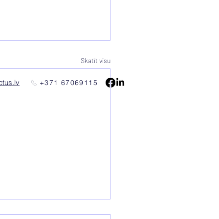
Skatīt visu
tus.lv
+371 67069115