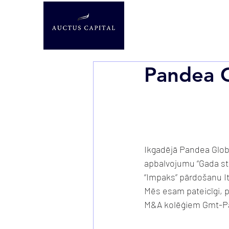
Pandea 
Ikgadējā Pandea Glo
apbalvojumu “Gada st
“Impaks” pārdošanu I
Mēs esam pateicīgi, p
M&A kolēģiem Gmt-Par