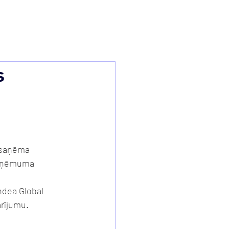
ra
Komanda
Jaunumi
Kontakti
s
 saņēma 
uzņēmuma 
ndea Global 
arījumu.