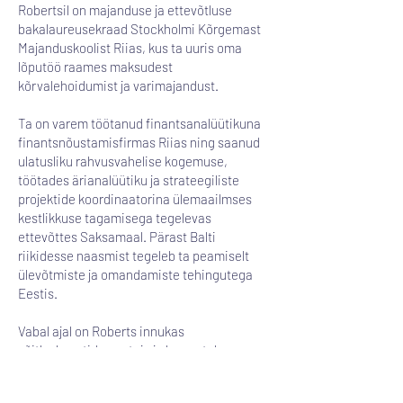
Robertsil on majanduse ja ettevõtluse
bakalaureusekraad Stockholmi Kõrgemast
Majanduskoolist Riias, kus ta uuris oma
lõputöö raames maksudest
kõrvalehoidumist ja varimajandust.
Ta on varem töötanud finantsanalüütikuna
finantsnõustamisfirmas Riias ning saanud
ulatusliku rahvusvahelise kogemuse,
töötades ärianalüütiku ja strateegiliste
projektide koordinaatorina ülemaailmses
kestlikkuse tagamisega tegelevas
ettevõttes Saksamaal. Pärast Balti
riikidesse naasmist tegeleb ta peamiselt
ülevõtmiste ja omandamiste tehingutega
Eestis.
Vabal ajal on Roberts innukas
võitluskunstide austaja ja harrastab
Brasiilia jiu-jitsu’t.