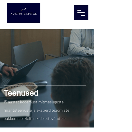
Teenused
15 aastat kogemust mitmesuguste
finantsteenuste ja eksperditeadmiste
pakkumisel Balti riikide ettevõtetele.