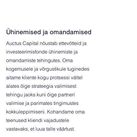
Sõlmime pikaajalisi koostöösuhteid,
mis kestavad mõnel juhul mitu aastat.
Ühinemised ja omandamised
Auctus Capital nõustab ettevõtteid ja
investeerimisfonde ühinemiste ja
omandamiste tehingutes. Oma
kogemusele ja võrgustikule tuginedes
aitame kliente kogu protsessi vältel
alates õige strateegia valimisest
tehingu jaoks kuni õige partneri
valimise ja parimates tingimustes
kokkuleppimiseni. Kohandame oma
teenused kliendi vajadustele
vastavaks, et luua talle väärtust.