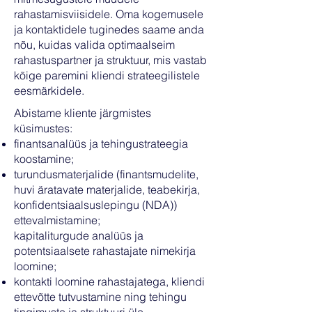
rahastamisviisidele. Oma kogemusele
ja kontaktidele tuginedes saame anda
nõu, kuidas valida optimaalseim
rahastuspartner ja struktuur, mis vastab
kõige paremini kliendi strateegilistele
eesmärkidele.
Abistame kliente järgmistes
küsimustes:
finantsanalüüs ja tehingustrateegia
koostamine;
turundusmaterjalide (finantsmudelite,
huvi äratavate materjalide, teabekirja,
konfidentsiaalsuslepingu (NDA))
ettevalmistamine;
kapitaliturgude analüüs ja
potentsiaalsete rahastajate nimekirja
loomine;
kontakti loomine rahastajatega, kliendi
ettevõtte tutvustamine ning tehingu