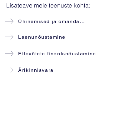
Lisateave meie teenuste kohta:
Ühinemised ja omandamised
Laenunõustamine
Ettevõtete finantsnõustamine
Ärikinnisvara
Meie partneritel on kokku enam kui
50 aastat kogemust
ettevõtterahanduses ning viimase
kümne aasta jooksul oleme aidanud
kliente sellistes valdkondades nagu
ühinemised ja omandamised,