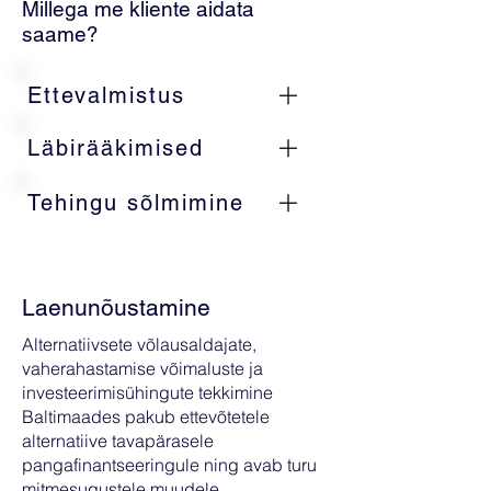
Millega me kliente aidata
saame?
Ettevalmistus
Läbirääkimised
Tehingu sõlmimine
Laenunõustamine
Alternatiivsete võlausaldajate,
vaherahastamise võimaluste ja
investeerimisühingute tekkimine
Baltimaades pakub ettevõtetele
alternatiive tavapärasele
pangafinantseeringule ning avab turu
mitmesugustele muudele