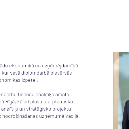
Sākums
Par mums
Pakalpojumi
Darījumi
Karje
 grādu ekonomikā un uzņēmējdarbībā
 kur savā diplomdarbā pievērsās
nomikas izpētei.
er darbu finanšu analītiķa amatā
 Rīgā, kā arī plašu starptautisko
 analītiķi un stratēģisko projektu
jas nodrošināšanas uzņēmumā Vācijā.