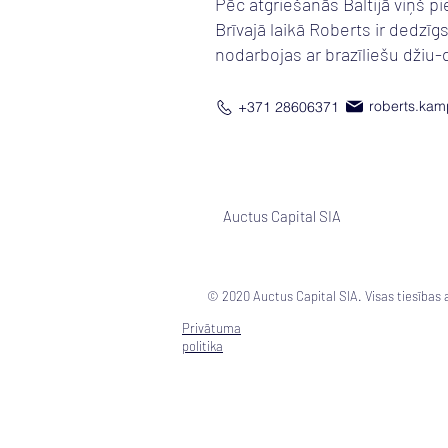
Pēc atgriešanās Baltijā viņš p
Brīvajā laikā Roberts ir dedzīg
nodarbojas ar brazīliešu džiu-
roberts.kam
+371 28606371
Auctus Capital SIA
© 2020 Auctus Capital SIA. Visas tiesības 
Privātuma
politika