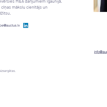
ievērsies M&A darījumiem Igaunijā.
s cīņas mākslu cienītājs un
džitsu.
pe@auctus.lv
info@auc
aizsargātas.