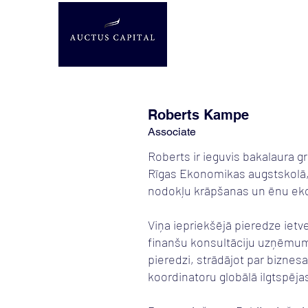
Roberts Kampe
Associate
Roberts ir ieguvis bakalaura
Rīgas Ekonomikas augstskolā,
nodokļu krāpšanas un ēnu eko
Viņa iepriekšējā pieredze ietv
finanšu konsultāciju uzņēmumā
pieredzi, strādājot par biznesa
koordinatoru globālā ilgtspē