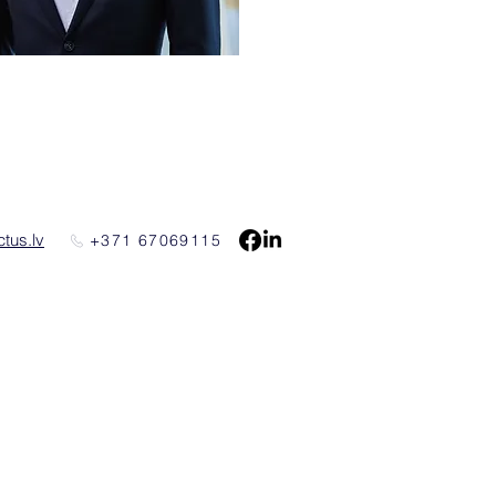
tus.lv
+371 67069115